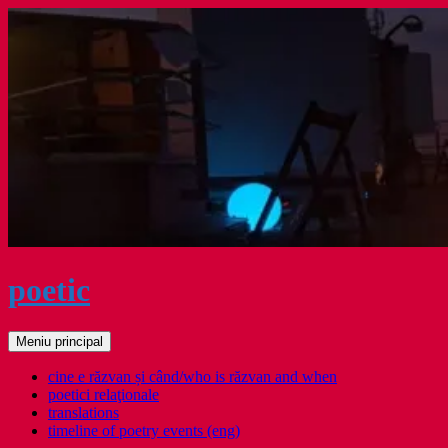
Sari
la
conținut
poetic
Caută
Meniu principal
cine e răzvan și când/who is răzvan and when
poetici relaţionale
translations
timeline of poetry events (eng)