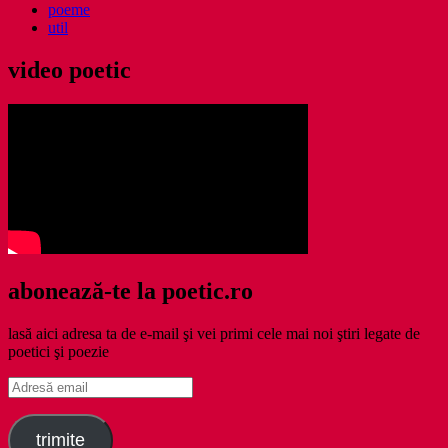
poeme
util
video poetic
abonează-te la poetic.ro
lasă aici adresa ta de e-mail şi vei primi cele mai noi ştiri legate de
poetici şi poezie
Adresă
email
trimite