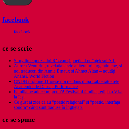
facebook
facebook
ce se scrie
Story time poezia lui Răzvan și poeticul pe înțelesul A.I.
Aurora Venturini, revelația târzie a literaturii argentiniene, și
noi traduceri din Annie Ernaux și Ahmet Altan – noutăți
Anansi. World Fiction
CNDB propune 11 piese noi de dans după Laboaratoarele
Academiei de Dans și Performance
Familia ne aduce împreună! Festivalul familiei, ediția a VI-a,
la Iași
Ce gust ai zice că au ”poetic relațional” și ”poetic. interfața
sonoră” când sunt traduse în înghețată
ce se spune