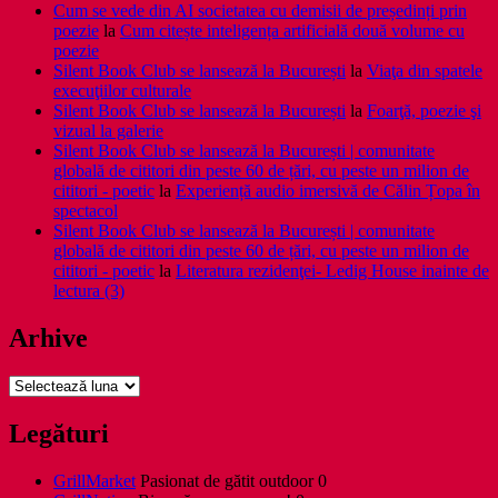
Cum se vede din AI societatea cu demisii de președinți prin
poezie
la
Cum citește inteligența artificială două volume cu
poezie
Silent Book Club se lansează la București
la
Viaţa din spatele
execuţiilor culturale
Silent Book Club se lansează la București
la
Foarţă, poezie şi
vizual la galerie
Silent Book Club se lansează la București | comunitate
globală de cititori din peste 60 de țări, cu peste un milion de
cititori - poetic
la
Experiență audio imersivă de Călin Țopa în
spectacol
Silent Book Club se lansează la București | comunitate
globală de cititori din peste 60 de țări, cu peste un milion de
cititori - poetic
la
Literatura rezidenţei- Ledig House inainte de
lectura (3)
Arhive
Arhive
Legături
GrillMarket
Pasionat de gătit outdoor 0