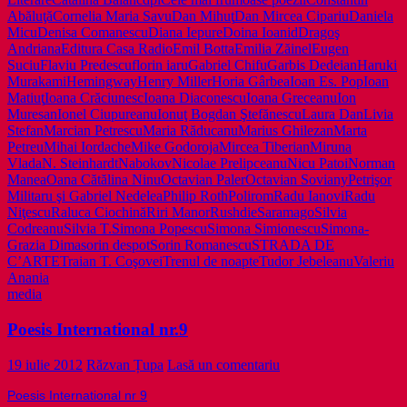
Abăluţă
Cornelia Maria Savu
Dan Mihuţ
Dan Mircea Cipariu
Daniela
Micu
Denisa Comanescu
Diana Iepure
Doina Ioanid
Dragoş
Andriana
Editura Casa Radio
Emil Botta
Emilia Zăinel
Eugen
Suciu
Flaviu Predescu
florin iaru
Gabriel Chifu
Garbis Dedeian
Haruki
Murakami
Hemingway
Henry Miller
Horia Gârbea
Ioan Es. Pop
Ioan
Matiuţ
Ioana Crăciunesc
Ioana Diaconescu
Ioana Greceanu
Ion
Muresan
Ionel Ciupureanu
Ionuţ Bogdan Ştefănescu
Laura Dan
Livia
Stefan
Marcian Petrescu
Maria Răducanu
Marius Ghilezan
Marta
Petreu
Mihai Iordache
Mike Godoroja
Mircea Tiberian
Miruna
Vlada
N. Steinhardt
Nabokov
Nicolae Prelipceanu
Nicu Patoi
Norman
Manea
Oana Cătălina Ninu
Octavian Paler
Octavian Soviany
Petrişor
Militaru şi Gabriel Nedelea
Philip Roth
Polirom
Radu Ianovi
Radu
Niţescu
Raluca Ciochină
Riri Manor
Rushdie
Saramago
Silvia
Codreanu
Silvia T.
Simona Popescu
Simona Simionescu
Simona-
Grazia Dima
sorin despot
Sorin Romanescu
STRADA DE
C’ARTE
Traian T. Coşovei
Trenul de noapte
Tudor Jebeleanu
Valeriu
Anania
media
Poesis International nr.9
19 iulie 2012
Răzvan Țupa
Lasă un comentariu
Poesis International nr 9