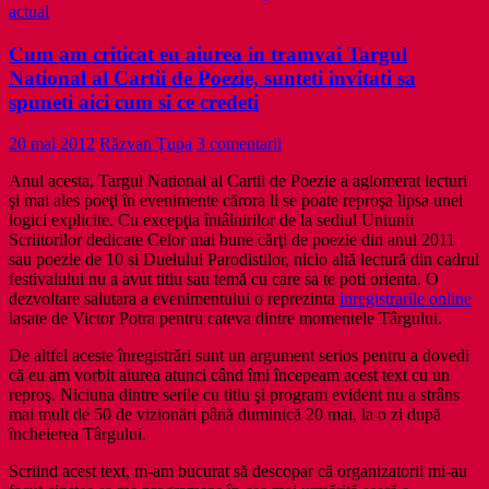
actual
Cum am criticat eu aiurea in tramvai Targul
National al Cartii de Poezie, sunteti invitati sa
spuneti aici cum si ce credeti
20 mai 2012
Răzvan Țupa
3 comentarii
Anul acesta, Targul National al Cartii de Poezie a aglomerat lecturi
şi mai ales poeţi în evenimente cărora li se poate reproşa lipsa unei
logici explicite. Cu excepţia întâlnirilor de la sediul Uniunii
Scriitorilor dedicate Celor mai bune cărţi de poezie din anul 2011
sau poezie de 10 si Duelului Parodistilor, nicio altă lectură din cadrul
festivalului nu a avut titlu sau temă cu care sa te poti orienta. O
dezvoltare salutara a evenimentului o reprezinta
inregistrarile online
lasate de Victor Potra pentru cateva dintre momentele Târgului.
De altfel aceste înregistrări sunt un argument serios pentru a dovedi
că eu am vorbit aiurea atunci când îmi începeam acest text cu un
reproş. Niciuna dintre serile cu titlu şi program evident nu a strâns
mai mult de 50 de vizionări până duminică 20 mai, la o zi după
încheierea Târgului.
Scriind acest text, m-am bucurat să descopar că organizatorii mi-au