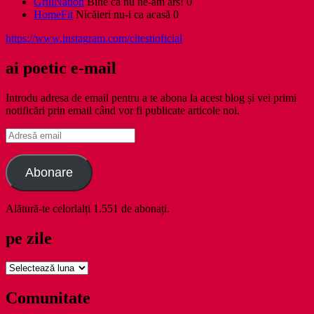
GrillNation
Bine că nu ne-am ars! 0
HomeFit
Nicăieri nu-i ca acasă 0
https://www.instagram.com/citestioficial
ai poetic e-mail
Introdu adresa de email pentru a te abona la acest blog și vei primi
notificări prin email când vor fi publicate articole noi.
Adresă
email
Abonare
Alătură-te celorlalți 1.551 de abonați.
pe zile
pe
zile
Comunitate