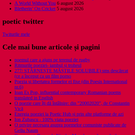
A World Without You
6 august 2026
Bletherin’ On Cricket
5 august 2026
poetic twitter
Twiturile mele
Cele mai bune articole și pagini
poemul care a ajuns pe terenul de rugby
Ritmurile poeziei- iambul și troheul
277/ STÂRNEȘTE MĂȘTILE SOLUBILE) sms descărcat
(ce a început ca un film porno
Poezia şi libertatea formelor ei fixe (din Poesis International
nr.6)
Ioan Es Pop, influential contemporary Romanian poems
translated in English
O poezie care îți dă întâlnire: din ”20002020”, de Constantin
Vică
Energia poeziei la Poetic Hub și prin alte platforme de azi
Ion Zubascu - 100% viata poeziei
O privire necesara asupra poemelor comuniste publicate de
Gellu Naum