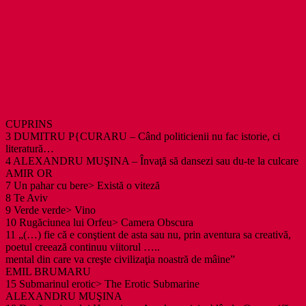
CUPRINS
3 DUMITRU P{CURARU – Când politicienii nu fac istorie, ci
literatură…
4 ALEXANDRU MUŞINA – Învaţă să dansezi sau du-te la culcare
AMIR OR
7 Un pahar cu bere> Există o viteză
8 Te Aviv
9 Verde verde> Vino
10 Rugăciunea lui Orfeu> Camera Obscura
11 „(…) fie că e conştient de asta sau nu, prin aventura sa creativă,
poetul creează continuu viitorul …..
mental din care va creşte civilizaţia noastră de mâine”
EMIL BRUMARU
15 Submarinul erotic> The Erotic Submarine
ALEXANDRU MUŞINA