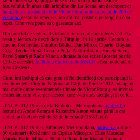
facut cinstea sa ma programeze în cea mai urmărită seară a
festivalului. În afara sălii arhipline din La Scena, am descoperit că
înregistrarea postatată joi de Victor Potra online a trecut de 200 de
vizionări
destul de repede. Cum am mai postat-o pe blog, nu o sa
repet. Cine vrea poate sa o gaseasca aici.
Din punctul de vedere al vizionărilor, un oarecare interes văd că a
trezit şi lectura de deschidere a Târgului, în 16 aprilie. Lectura la
care au fost invitaţi Dumitru Bădiţa, Dan Mircea Cipariu, Bogdan
Coşa, Teodor Dună, Cosmin Perţa, Andra Rotaru, Violeta Savu,
Pavel Şuşară şi Radu Vancu. adunase la ora scrierii acestei postări
129 de accesări.
Întâlnirea din Rotonda MNLR
a fost moderată de
Ioan Cristescu.
Cum, imi închipui că este greu să fie identificaţi toţi participanţii la
evenimentele Târgului Naţional al Cărţii de Poezie 2012, adaug aici
mai multe dintre evenimentele filmate de Victor Potra şi vă invit să
comentaţi cum vi se par acestea, care v-au atras atenţia şi în ce fel.
-TNCP 2012 19 mai de la Biblioteca Metropolitana,
partea 1
a
lecturii cu Andra Rotaru si Ruxandra Anton văzută până la ora
scrierii acestei poveşti de 53 de internauţi (15:43 min).
-TNCP 2012 19 mai, Biblioteca Metropolitana,
partea a 2
a strans
30 vizionari (40:12 min) cu Ciprian Măceşaru, Eliza Macadan,
Marieta Radoi Mihaita, Nicoleta Popa, Ioan Mateut, Leonard