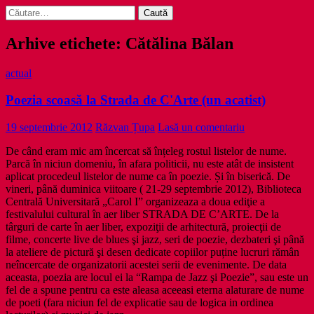
Caută
după:
Arhive etichete: Cătălina Bălan
actual
Poezia scoasă la Strada de C'Arte (un acatist)
19 septembrie 2012
Răzvan Țupa
Lasă un comentariu
De când eram mic am încercat să înțeleg rostul listelor de nume.
Parcă în niciun domeniu, în afara politicii, nu este atât de insistent
aplicat procedeul listelor de nume ca în poezie. Și în biserică. De
vineri, până duminica viitoare ( 21-29 septembrie 2012), Biblioteca
Centrală Universitară „Carol I” organizeaza a doua ediţie a
festivalului cultural în aer liber STRADA DE C’ARTE. De la
târguri de carte în aer liber, expoziţii de arhitectură, proiecţii de
filme, concerte live de blues şi jazz, seri de poezie, dezbateri şi până
la ateliere de pictură şi desen dedicate copiilor puține lucruri rămân
neîncercate de organizatorii acestei serii de evenimente. De data
aceasta, poezia are locul ei la “Rampa de Jazz şi Poezie”, sau este un
fel de a spune pentru ca este aleasa aceeasi eterna alaturare de nume
de poeti (fara niciun fel de explicatie sau de logica in ordinea