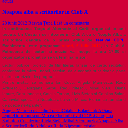
actual
Noaptea alba a scriitorilor in Club A
28 iunie 2012
Răzvan Țupa
Lasă un comentariu
In continuarea Targului Alternativ al Cartii organizat in anii
trecuti, Un Cristian se intoarce in Club A cu o Noapte Alba a
scriitorilor gandita ca o prima editie de
festival CDPL
.
Evenimentul este programat
vineri, 6 iulie 2012
, in Club A.
Petrecerea de lecturi si muzici va incepe la ora 17:00 si
organizatorii promit ca se va termina in zori.
Lecturi publice, proiectii de film literar, lansari de carte, recitaluri,
conferinte la miezul noprii, sectiuni de autografe sunt doar o parte
dintre surprizele din program.
Printre invitati se numara Ion Cucu, Angela Marinescu, Radu
Aldulescu, Georgiana Sarbu, Radu Nitescu, Mihai Vieru, Diana
Iepure, Doru Ionescu, Catalin Torsan, Livia Stefan si Catalina Balan.
Ca invitat special, la Noaptea alba vine Mircea Florian cu „un stand
de poezie ne-tiparite”.
Angela Marinescu
Catalin Torsan
Cătălina Bălan
Club A
Diana
Iepure
Doru Ionescu
e Mircea Florian
festival CDPL
Georgiana
Sarbu
Ion Cucu
lectura
Livia Stefan
Mihai Vieru
muzica
Noaptea Alba
a Scriitorilor
Radu Aldulescu
Radu Niţescu
un cristian