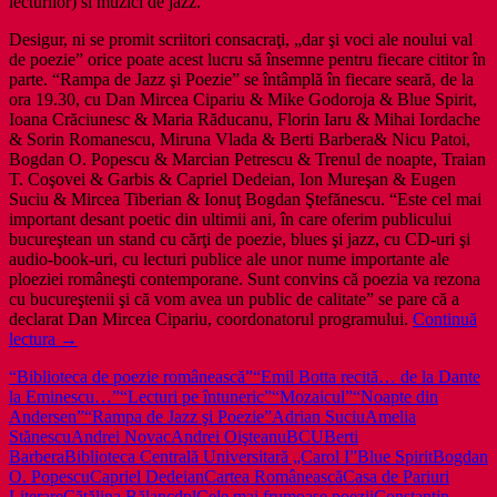
lecturilor) si muzici de jazz.
Desigur, ni se promit scriitori consacraţi, „dar şi voci ale noului val
de poezie” orice poate acest lucru să însemne pentru fiecare cititor în
parte. “Rampa de Jazz şi Poezie” se întâmplă în fiecare seară, de la
ora 19.30, cu Dan Mircea Cipariu & Mike Godoroja & Blue Spirit,
Ioana Crăciunesc & Maria Răducanu, Florin Iaru & Mihai Iordache
& Sorin Romanescu, Miruna Vlada & Berti Barbera& Nicu Patoi,
Bogdan O. Popescu & Marcian Petrescu & Trenul de noapte, Traian
T. Coşovei & Garbis & Capriel Dedeian, Ion Mureşan & Eugen
Suciu & Mircea Tiberian & Ionuţ Bogdan Ştefănescu. “Este cel mai
important desant poetic din ultimii ani, în care oferim publicului
bucureştean un stand cu cărţi de poezie, blues şi jazz, cu CD-uri şi
audio-book-uri, cu lecturi publice ale unor nume importante ale
ploeziei româneşti contemporane. Sunt convins că poezia va rezona
cu bucureştenii şi că vom avea un public de calitate” se pare că a
declarat Dan Mircea Cipariu, coordonatorul programului.
Continuă
Poezia
lectura
→
scoasă
“Biblioteca de poezie românească”
“Emil Botta recită… de la Dante
la
la Eminescu…”
“Lecturi pe întuneric”
“Mozaicul”
“Noapte din
Strada
Andersen”
“Rampa de Jazz şi Poezie”
Adrian Suciu
Amelia
de
Stănescu
Andrei Novac
Andrei Oişteanu
BCU
Berti
C'Arte
Barbera
Biblioteca Centrală Universitară „Carol I”
Blue Spirit
Bogdan
(un
O. Popescu
Capriel Dedeian
Cartea Românească
Casa de Pariuri
acatist)
Literare
Cătălina Bălan
cdpl
Cele mai frumoase poezii
Constantin