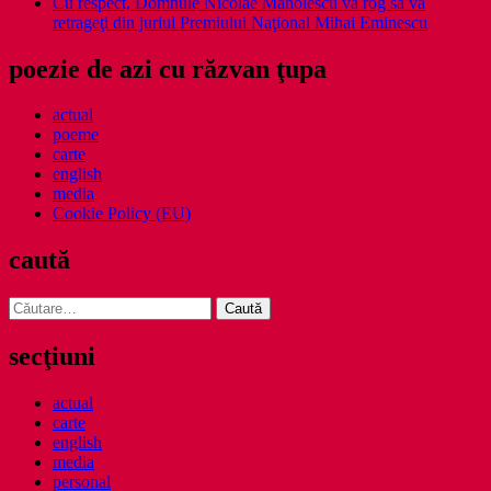
Cu respect, Domnule Nicolae Manolescu vă rog să vă
retrageţi din juriul Premiului Naţional Mihai Eminescu
poezie de azi cu răzvan ţupa
actual
poeme
carte
english
media
Cookie Policy (EU)
caută
Caută
după:
secţiuni
actual
carte
english
media
personal