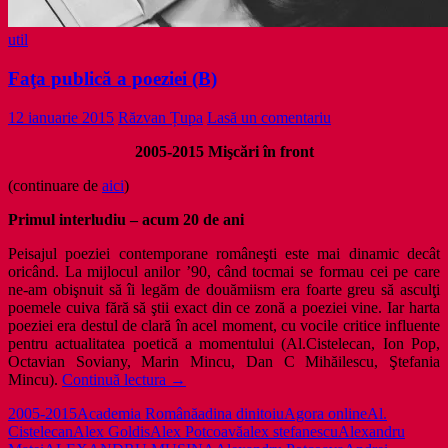
util
Faţa publică a poeziei (B)
12 ianuarie 2015
Răzvan Țupa
Lasă un comentariu
2005-2015 Mişcări în front
(continuare de
aici
)
Primul interludiu – acum 20 de ani
Peisajul poeziei contemporane româneşti este mai dinamic decât
oricând. La mijlocul anilor ’90, când tocmai se formau cei pe care
ne-am obişnuit să îi legăm de douămiism era foarte greu să asculţi
poemele cuiva fără să ştii exact din ce zonă a poeziei vine. Iar harta
poeziei era destul de clară în acel moment, cu vocile critice influente
pentru actualitatea poetică a momentului (Al.Cistelecan, Ion Pop,
Octavian Soviany, Marin Mincu, Dan C Mihăilescu, Ştefania
Faţa
Mincu).
Continuă lectura
→
publică
2005-2015
Academia Română
adina dinitoiu
Agora online
Al.
a
Cistelecan
Alex Goldis
Alex Potcoavă
alex stefanescu
Alexandru
poeziei