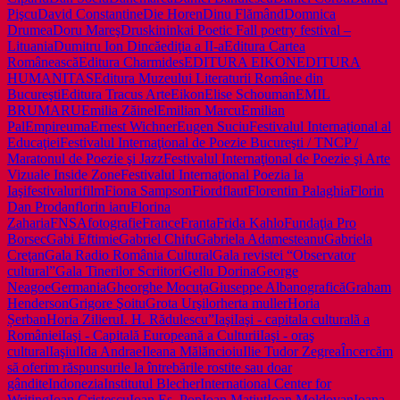
Pişcu
David Constantine
Die Horen
Dinu Flămând
Domnica
Drumea
Doru Mareş
Druskininkai Poetic Fall poetry festival –
Lituania
Dumitru Ion Dincă
ediţia a II-a
Editura Cartea
Românească
Editura Charmides
EDITURA EIKON
EDITURA
HUMANITAS
Editura Muzeului Literaturii Române din
Bucureşti
Editura Tracus Arte
Eikon
Elise Schouman
EMIL
BRUMARU
Emilia Zăinel
Emilian Marcu
Emilian
Pal
Empireuma
Ernest Wichner
Eugen Suciu
Festivalul Internaţional al
Educaţiei
Festivalul Internaţional de Poezie Bucureşti / TNCP /
Maratonul de Poezie şi Jazz
Festivalul Internaţional de Poezie şi Arte
Vizuale Inside Zone
Festivalul Internaţional Poezia la
Iaşi
festivaluri
film
Fiona Sampson
Fiord
flaut
Florentin Palaghia
Florin
Dan Prodan
florin iaru
Florina
Zaharia
FNSA
fotografie
France
Franta
Frida Kahlo
Fundaţia Pro
Borsec
Gabi Eftimie
Gabriel Chifu
Gabriela Adamesteanu
Gabriela
Creţan
Gala Radio România Cultural
Gala revistei “Observator
cultural”
Gala Tinerilor Scriitori
Gellu Dorina
George
Neagoe
Germania
Gheorghe Mocuţa
Giuseppe Albano
grafică
Graham
Henderson
Grigore Şoitu
Grota Urşilor
herta muller
Horia
Șerban
Horia Zilieru
I. H. Rădulescu”
Iaşi
Iaşi - capitala culturală a
României
Iaşi - Capitală Europeană a Culturii
Iaşi - oraş
cultural
Iaşiul
Ida Andrae
Ileana Mălăncioiu
Ilie Tudor Zegrea
Încercăm
să oferim răspunsurile la întrebările rostite sau doar
gândite
Indonezia
Institutul Blecher
International Center for
Writing
Ioan Cristescu
Ioan Es. Pop
Ioan Matiuţ
Ioan Moldovan
Ioana