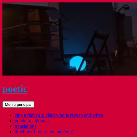
Sari
la
conținut
poetic
Caută
Meniu principal
cine e răzvan și când/who is răzvan and when
poetici relaţionale
translations
timeline of poetry events (eng)