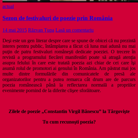
actual
Sezon de festivaluri de poezie prin România
14 mai 2015
Răzvan Țupa
Lasă un comentariu
Deşi este un gen literar despre care se spune de obicei că nu prezintă
interes pentru public, întâmplarea a făcut că luna mai adună nu mai
puţin de patru festivaluri româneşti dedicate poeziei. O trecere în
revistă a programului fiecărei manifestări poate să atragă atenţia
asupra felului în care este tratată poezia azi chiar de cei care îşi
asumă rolul de promotori ai genului în România. Am păstrat mai jos
multe dintre formulările din comunicatele de presă ale
organizatorilor pentru a putea remarca cât drum are de parcurs
poezia românească până la reflectarea normală a propriilor
evenimente pornind de la diferite clişee sforăitoare.
Zilele de poezie „Constantin Virgil Bănescu” la Târgovişte
Tu cum recunoşti poezia?