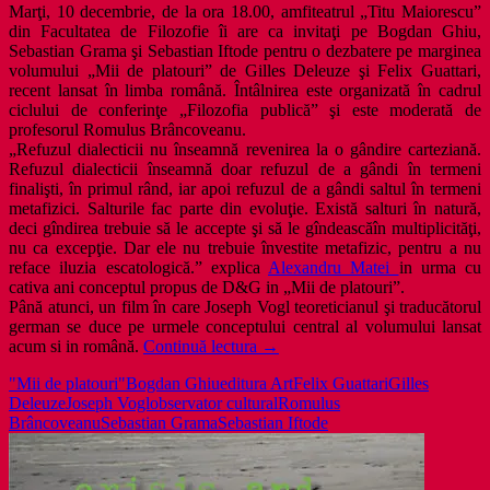
Marţi, 10 decembrie, de la ora 18.00, amfiteatrul „Titu Maiorescu”
din Facultatea de Filozofie îi are ca invitaţi pe Bogdan Ghiu,
Sebastian Grama şi Sebastian Iftode pentru o dezbatere pe marginea
volumului „Mii de platouri” de Gilles Deleuze şi Felix Guattari,
recent lansat în limba română. Întâlnirea este organizată în cadrul
ciclului de conferinţe „Filozofia publică” şi este moderată de
profesorul Romulus Brâncoveanu.
„Refuzul dialecticii nu înseamnă revenirea la o gândire carteziană.
Refuzul dialecticii înseamnă doar refuzul de a gândi în termeni
finalişti, în primul rând, iar apoi refuzul de a gândi saltul în termeni
metafizici. Salturile fac parte din evoluţie. Există salturi în natură,
deci gîndirea trebuie să le accepte şi să le gîndeascăîn multiplicităţi,
nu ca excepţie. Dar ele nu trebuie învestite metafizic, pentru a nu
reface iluzia escatologică.” explica
Alexandru Matei
in urma cu
cativa ani conceptul propus de D&G in „Mii de platouri”.
Până atunci, un film în care Joseph Vogl teoreticianul şi traducătorul
german se duce pe urmele conceptului central al volumului lansat
D&G
acum si in română.
Continuă lectura
→
filozofic
"Mii de platouri"
Bogdan Ghiu
editura Art
Felix Guattari
Gilles
şi
Deleuze
Joseph Vogl
observator cultural
Romulus
un
Brâncoveanu
Sebastian Grama
Sebastian Iftode
film
despre
conceptul
de