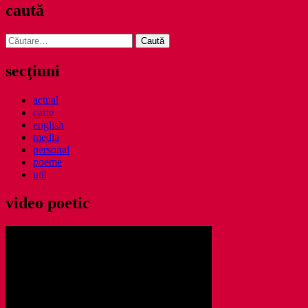
caută
Caută
după:
secţiuni
actual
carte
english
media
personal
poeme
util
video poetic