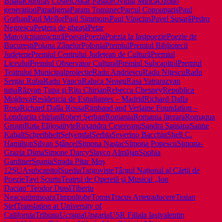
Bhatia
Onofraş Costel
Oskar Pastior
Ovidiu Mirică
Ozono
generation
Paradigma
Param Tomanec
Parcul Copou
paris
Paul
Gorban
Paul Mellor
Paul Simmons
Paul Vinicius
Pavel Şuşară
Pedro
Negrescu
Peştera de gheaţă
Petar
Matovic
pian
pictură
Poesis
Poezia
Poezia la Iaşi
poezie
Poezie de
Bucureşti
Poiana Zânelor
Polonia
Premiul
Premiul Bibliotecii
Judeţene
Premiul Centrului Judeţean de Cultură
Premiul
Liceului
Premiul Observator Cultural
Premiul Subcapitol
Premiul
Teatrului Municipal
proiectie
Radu Andriescu
Radu Niţescu
Radu
Sergiu Ruba
Radu Vancu
Raluca Neagu
Rasa Yatra
razvan
tupa
Răzvan Ţupa şi Rita Chirian
Rebecca Chesney
Republica
Moldova
Residencia de Estudiantes – Madrid
Richard Dalla
Rosa
Richard Dalla Rossa
Rimbaud and Verlaine Foundation –
Londra
rita chirian
Robert Şerban
Romania
Romania literara
Romaqua
Group
Ruta Elijosaityte
Ruxandra Cesereanu
Sandra Santana
Sanne
Kabalt
Schreibheft
Selyemfal
Serbia
Severino Bacchin
Shell C.
Hamilton
Silvan Stâncel
Simona Nastac
Simona Popescu
Simona-
Grazia Dima
Simone Darcy
Slavco Almăjan
Sophia
Gardiner
Spania
Strada Pitar Moş
12
SUA
subcapitol
Suedia
Targoviste
Târgul Naţional al Cărţii de
Poezie
Tavi Scurtu
Teatrul de Operetă şi Musical „Ion
Dacian”
Teodor Dună
Tiberiu
Neacşu
timisoara
Timpul
tobe
Tomis
Tracus Arte
traducere
Traian
Ştef
Translation at University of
California
Tribuna
Ucraina
Ungaria
USR Filiala Iaşi
valentin