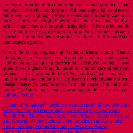
Undeva în zona locurilor comune din orice vreme şi-a făcut tabără
prejudecata potrivit căreia poezia ar fi într-un singur fel. Anul acesta,
dintre cele 52 de grupaje trimise la concursul din cadrul Zilelor de
poezie „Constantin Virgil Bănescu” am adunat mai bine de 20 de
serii de poeme care ar fi putut să câştige fără probleme orice premiu.
Fiecare dintre cei pe care deopotrivă juriul dar şi premiile speciale i-
au selectat propun maniere cât se poate de diferite de formulare şi de
recunoaştere a poeziei.
Pornită de la un fragment al Marianei Marin, poezia Biancăi
Gheorghiulescu exersează versificarea secvenţelor şocante: „seara
când mama spală pe jos cu clor/ schimbă micuţul apartament într-un
spital/ din care gândacii ies în colonii nu e nimic/ care să mă sperie
mirosul ăsta e ca un somnifer bun”. Nota confesivă a discursului este
topită într-un flux continuu de verificare a reperelor„tata îmi scrie
mesaje obsesiv pe care/ le citesc în micile pauze când mă prefac
puternică”. Astfel, poezia îşi primeşte spaţiul de care are nevoie.
Sezon
Continuă lectura
→
de
“Mozaicul”
“nanabozo”
“nordul e o stare de spirit”
“Şi cuvintele sînt o
festivaluri
provincie”
“Timpuri crimordiale”
„garda de corp”
„vocea”
Adam
de
Puslojić
Adela Greceanu
Adevărul Literar şi Artistic
Adi Cristi
Adrian
poezie
Alui Gheorghe
Adrian Suciu
Aius
Akzente
Albert Tajti
Aleksander
prin
Nawrocki
Aleksy Wróbel
Alexander Nawrocki
Alexandra
România
Negru
Alexandru Vakulovski
Alice Bratiş
Am Schwarzen