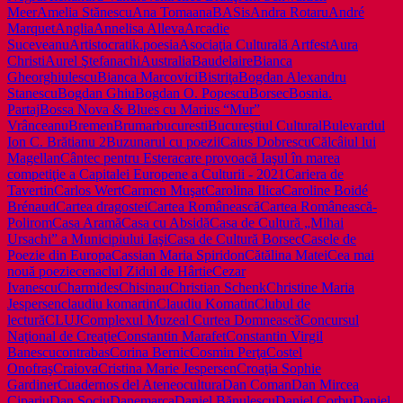
Meer
Amelia Stănescu
Ana Toma
anaBASis
Andra Rotaru
André
Marquet
Anglia
Annelisa Alleva
Arcadie
Suceveanu
Artistocratik.poesia
Asociaţia Culturală Artfest
Aura
Christi
Aurel Ştefanachi
Australia
Baudelaire
Bianca
Gheorghiulescu
Bianca Marcovici
Bistriţa
Bogdan Alexandru
Stanescu
Bogdan Ghiu
Bogdan O. Popescu
Borsec
Bosnia.
Partaj
Bossa Nova & Blues cu Marius “Mur”
Vrânceanu
Bremen
Brumar
bucuresti
Bucureştiul Cultural
Bulevardul
Ion C. Brătianu 2
Buzunarul cu poezii
Caius Dobrescu
Călcâiul lui
Magellan
Cântec pentru Estera
care provoacă Iaşul în marea
competiţie a Capitalei Europene a Culturii - 2021
Cariera de
Tavertin
Carlos Wert
Carmen Muşat
Carolina Ilica
Caroline Boidé
Brénaud
Cartea dragostei
Cartea Românească
Cartea Românească-
Polirom
Casa Aramă
Casa cu Absidă
Casa de Cultură „Mihai
Ursachi” a Municipiului Iaşi
Casa de Cultură Borsec
Casele de
Poezie din Europa
Cassian Maria Spiridon
Cătălina Matei
Cea mai
nouă poezie
cenaclul Zidul de Hârtie
Cezar
Ivanescu
Charmides
Chisinau
Christian Schenk
Christine Maria
Jespersen
claudiu komartin
Claudiu Komatin
Clubul de
lectură
CLUJ
Complexul Muzeal Curtea Domnească
Concursul
Naţional de Creaţie
Constantin Marafet
Constantin Virgil
Banescu
contrabas
Corina Bernic
Cosmin Perţa
Costel
Onofraş
Craiova
Cristina Marie Jespersen
Croaţia Sophie
Gardiner
Cuadernos del Ateneo
cultura
Dan Coman
Dan Mircea
Cipariu
Dan Sociu
Danemarca
Daniel Bănulescu
Daniel Corbu
Daniel