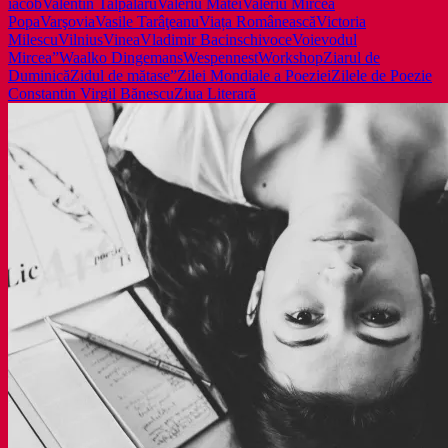
iacob
Valentin Talpalaru
Valeriu Matei
Valeriu Mircea
Popa
Varşovia
Vasile Tarâţeanu
Viața Românească
Victoria
Milescu
Vilnius
Vinea
Vladimir Bacinschi
voce
Voievodul
Mircea”
Waalko Dingemans
Wespennest
Workshop
Ziarul de
Duminică
Zidul de mătase”
Zilei Mondiale a Poeziei
Zilele de Poezie
Constantin Virgil Bănescu
Ziua Literară