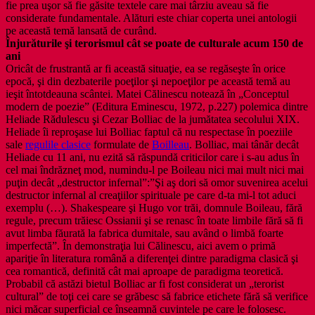
fie prea uşor să fie găsite textele care mai târziu aveau să fie
considerate fundamentale. Alături este chiar coperta unei antologii
pe această temă lansată de curând.
Înjurăturile şi terorismul cât se poate de culturale acum 150 de
ani
Oricât de frustrantă ar fi această situaţie, ea se regăseşte în orice
epocă, şi din dezbaterile poeţilor şi nepoeţilor pe această temă au
ieşit întotdeauna scântei. Matei Călinescu notează în „Conceptul
modern de poezie” (Editura Eminescu, 1972, p.227) polemica dintre
Heliade Rădulescu şi Cezar Bolliac de la jumătatea secolului XIX.
Heliade îi reproşase lui Bolliac faptul că nu respectase în poeziile
sale
regulile clasice
formulate de
Boilleau
. Bolliac, mai tânăr decât
Heliade cu 11 ani, nu ezită să răspundă criticilor care i s-au adus în
cel mai îndrăzneţ mod, numindu-l pe Boileau nici mai mult nici mai
puţin decât „destructor infernal”:”Şi aş dori să omor suvenirea acelui
destructor infernal al creaţiilor spirituale pe care d-ta mi-l tot aduci
exemplu (…). Shakespeare şi Hugo vor trăi, domnule Boileau, fără
regule, precum trăiesc Ossianii şi se renasc în toate limbile fără să fi
avut limba făurată la fabrica dumitale, sau având o limbă foarte
imperfectă”. În demonstraţia lui Călinescu, aici avem o primă
apariţie în literatura română a diferenţei dintre paradigma clasică şi
cea romantică, definită cât mai aproape de paradigma teoretică.
Probabil că astăzi bietul Bolliac ar fi fost considerat un „terorist
cultural” de toţi cei care se grăbesc să fabrice etichete fără să verifice
nici măcar superficial ce înseamnă cuvintele pe care le folosesc.