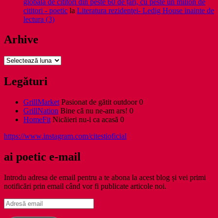
globală de cititori din peste 60 de țări, cu peste un milion de
cititori - poetic
la
Literatura rezidenţei- Ledig House inainte de
lectura (3)
Arhive
Arhive
Legături
GrillMarket
Pasionat de gătit outdoor 0
GrillNation
Bine că nu ne-am ars! 0
HomeFit
Nicăieri nu-i ca acasă 0
https://www.instagram.com/citestioficial
ai poetic e-mail
Introdu adresa de email pentru a te abona la acest blog și vei primi
notificări prin email când vor fi publicate articole noi.
Adresă
email