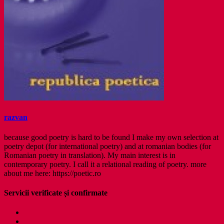
razvan
because good poetry is hard to be found I make my own selection at
poetry depot (for international poetry) and at romanian bodies (for
Romanian poetry in translation). My main interest is in
contemporary poetry. I call it a relational reading of poetry. more
about me here: https://poetic.ro
Servicii verificate și confirmate