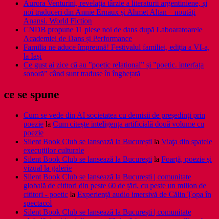
Aurora Venturini, revelația târzie a literaturii argentiniene, și
noi traduceri din Annie Ernaux și Ahmet Altan – noutăți
Anansi. World Fiction
CNDB propune 11 piese noi de dans după Laboaratoarele
Academiei de Dans și Performance
Familia ne aduce împreună! Festivalul familiei, ediția a VI-a,
la Iași
Ce gust ai zice că au ”poetic relațional” și ”poetic. interfața
sonoră” când sunt traduse în înghețată
ce se spune
Cum se vede din AI societatea cu demisii de președinți prin
poezie
la
Cum citește inteligența artificială două volume cu
poezie
Silent Book Club se lansează la București
la
Viaţa din spatele
execuţiilor culturale
Silent Book Club se lansează la București
la
Foarţă, poezie şi
vizual la galerie
Silent Book Club se lansează la București | comunitate
globală de cititori din peste 60 de țări, cu peste un milion de
cititori - poetic
la
Experiență audio imersivă de Călin Țopa în
spectacol
Silent Book Club se lansează la București | comunitate