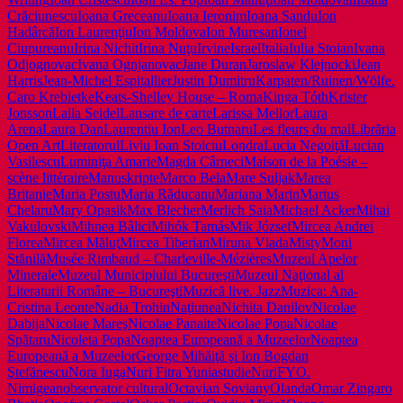
Crăciunescu
Ioana Greceanu
Ioana Ieronim
Ioana Sandu
Ion
Hadârcă
Ion Laurenţiu
Ion Moldova
Ion Muresan
Ionel
Ciupureanu
Irina Nichit
Irina Nuţu
Irvine
Israel
Italia
Iulia Stoian
Ivana
Odjognovac
Ivana Ognjanovac
Jane Duran
Jaroslaw Klejnocki
Jean
Harris
Jean-Michel Espitallier
Justin Dumitru
Karpaten/Ruinen/Wölfe.
Caro Krebietke
Keats-Shelley House – Roma
Kinga Tóth
Krister
Jonsson
Laila Seidel
Lansare de carte
Larissa Mellor
Laura
Arena
Laura Dan
Laurentiu Ion
Leo Butnaru
Les fleurs du mal
Librăria
Open Art
Literatorul
Liviu Ioan Stoiciu
Londra
Lucia Negoiţă
Lucian
Vasilescu
Luminiţa Amarie
Magda Cârneci
Maison de la Poésie –
scène littéraire
Manuskripte
Marco Bela
Mare Suljak
Marea
Britanie
Maria Postu
Maria Răducanu
Mariana Marin
Marius
Chelaru
Mary Opasik
Max Blecher
Merlich Saia
Michael Acker
Mihai
Vakulovski
Mihnea Bâlici
Mihók Tamás
Mik József
Mircea Andrei
Florea
Mircea Măluţ
Mircea Tiberian
Miruna Vlada
Misty
Moni
Stănilă
Musée Rimbaud – Charleville-Mézières
Muzeul Apelor
Minerale
Muzeul Municipiului Bucureşti
Muzeul Naţional al
Literaturii Române – Bucureşti
Muzică live. Jazz
Muzica: Ana-
Cristina Leonte
Nadia Trohin
Naţiunea
Nichita Danilov
Nicolae
Dabija
Nicolae Mareş
Nicolae Panaite
Nicolae Popa
Nicolae
Spătaru
Nicoleta Popa
Noaptea Europeană a Muzeelor
Noaptea
Europeană a MuzeelorGeorge Mihăiţă şi Ion Bogdan
Ştefănescu
Nora Iuga
Nuri Fitra Yuniastudie
NuriFY
O.
Nimigean
observator cultural
Octavian Soviany
Olanda
Omar Zingaro