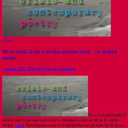
rizom
(definitoriu
pentru
poezia
scrisă
azi)
actual
De ce cred că nu e treaba poeziei criza "cu acelaşi
nume"
1 martie 2011
Răzvan Țupa
4 comentarii
Nu a fost perioadă în
istoria mai nouă sau mai veche a literaturii când să nu se fi vorbit
despre
criză
. Întotdeauna s-au scris destul lucruri proaste încât să nu