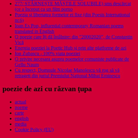
277/ STÂRNEȘTE MĂȘTILE SOLUBILE) sms descărcat
(ce a început ca un film porno
Poezia şi libertatea formelor ei fixe (din Poesis International
nr.6)
Ioan Es Pop, influential contemporary Romanian poems
translated in English
O poezie care îți dă întâlnire: din ”20002020”, de Constantin
Vică
Energia poeziei la Poetic Hub și prin alte platforme de azi
Ion Zubascu - 100% viata poeziei
O privire necesara asupra poemelor comuniste publicate de
Gellu Naum
Cu respect, Domnule Nicolae Manolescu vă rog să vă
retrageţi din juriul Premiului Naţional Mihai Eminescu
poezie de azi cu răzvan ţupa
actual
poeme
carte
english
media
Cookie Policy (EU)